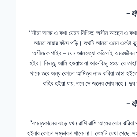
– রবীন
“সীমা আছে এ কথা যেমন নিশ্চিত, অসীম আছেন এ কথা ত
আমরা মায়ার ফাঁদে পড়ি। তখনি আমরা এমন একটা ভু
অসীমকে পাইব – যেন আত্মহত্যা করিলেই অমরজীবন প
হইব। কিন্তু, আমি হওয়াও যা আর-কিছু হওয়া যে তাহা
থাকে তবে অন্য কোনো আমিত্ব লাভ করিয়া তাহা হইতে 
বাহির হইয়া যায়, তবে সে জলের দোষ নহে। দু
– রবীন
“বসন্তকালের ঝড়ে যখন রাশি রাশি আমের বোল ঝরিয়া প
হইবার কোনো সম্ভাবনা থাকে না। তেমনি দেখা গেছে, সংস