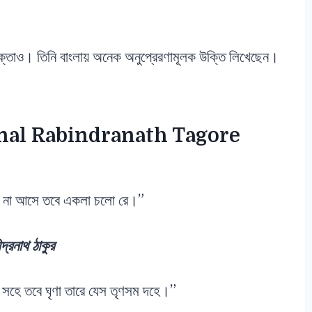
ক্তাও। তিনি বাংলায় অনেক অনুপ্রেরণামূলক উক্তি লিখেছেন।
onal
Rabindranath Tagore
উ না আসে তবে একলা চলো রে।”
্দ্রনাথ ঠাকুর
ে সহে তবে ঘৃণা তারে যেস তৃণসম দহে।”