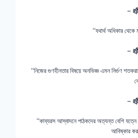
– রবীন
“যথার্থ অধিকার থেকে ম
– রবীন
“নিজের গুণহীনতার বিষয়ে অনভিজ্ঞ এমন নির্গুণ শতকরা
ক
– রবীন
“কাব্যরস আস্বাদনে পাঠকদের অত্যন্ত বেশি যত্নে প
আবিষ্কার কর