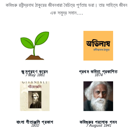
কবিগুরু রবীন্দ্রনাথ ঠাকুরের জীবনধারা বৈচিত্র পূর্ণতায় ভরা। তার সাহিত্য জীবন
এক সমুদ্র সমান….
জন্মগ্রহণ করেন
প্রথম কবিতা প্রকাশিত
7 May 1861
1874
বাংলা গীতাঞ্জলি প্রকাশ
কবিগুরুর পরলোক গমন
1910
7 August 1941