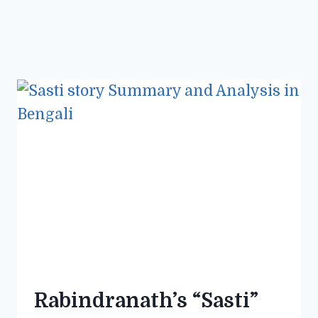
Rabindranath’s “Sasti”